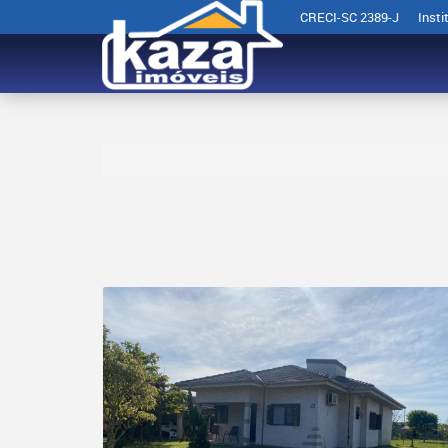
CRECI-SC 2389-J
Insti