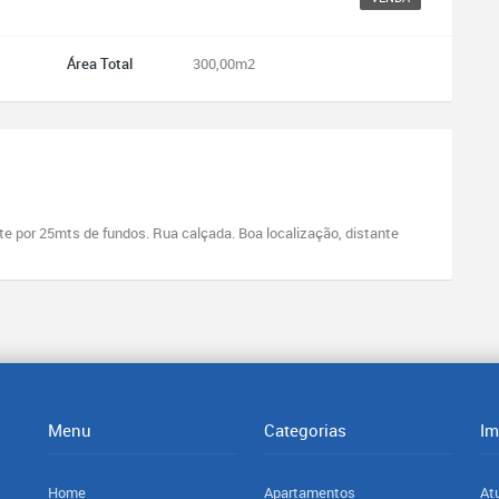
Área Total
300,00m2
 por 25mts de fundos. Rua calçada. Boa localização, distante
Menu
Categorias
Im
Home
Apartamentos
At