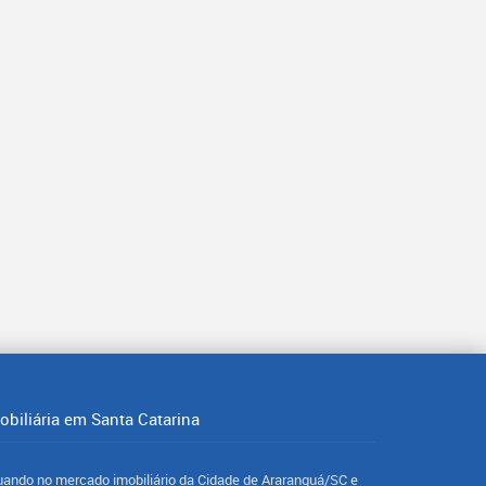
obiliária em Santa Catarina
uando no mercado imobiliário da Cidade de Araranguá/SC e