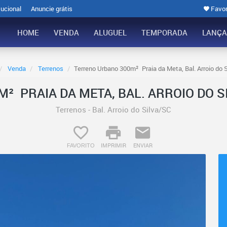
tucional
Anuncie grátis
Favor
HOME
VENDA
ALUGUEL
TEMPORADA
LANÇ
Venda
Terrenos
Terreno Urbano 300m²  Praia da Meta, Bal. Arroio do 
  PRAIA DA META, BAL. ARROIO DO SI
Terrenos - Bal. Arroio do Silva/SC
IMPRIMIR
ENVIAR
FAVORITO