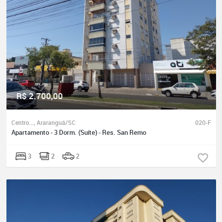
R$ 2.700,00
Centro..., Araranguá/SC
020-F
Apartamento - 3 Dorm. (Suíte) - Res. San Remo
3
2
2