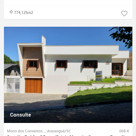
774,125m2
Consulte
Morro dos Conventos..., Araranguá/SC
008-K