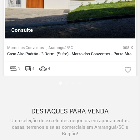
Consulte
Morro dos Conventos..., Araranguá/SC
008-K
Casa Alto Padrão - 3 Dorm. (Suíte) - Morro dos Conventos - Parte Alta
3
4
4
DESTAQUES PARA VENDA
Uma seleção de excelentes negócios em apartamentos,
casas, terrenos e salas comerciais em Araranguá/SC e
Região!