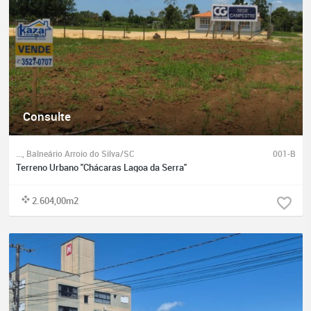
Consulte
..., Balneário Arroio do Silva/SC
001-B
Terreno Urbano "Chácaras Lagoa da Serra"
2.604,00m2