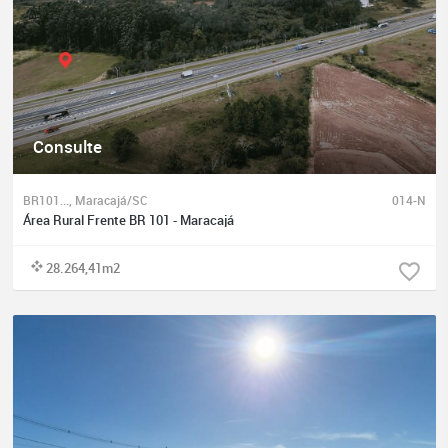
Consulte
BR101..., Maracajá/SC
014-N
Área Rural Frente BR 101 - Maracajá
28.264,41m2