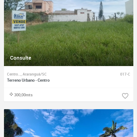
Consulte
Centro..., Araranguá/SC
017-C
Terreno Urbano - Centro
300,00mts