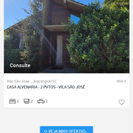
Consulte
Vila São José..., Araranguá/SC
050-V
CASA ALVENARIA - 2 PVTOS - VILA SÃO JOSÉ
2
2
2
VEJA MAIS OFERTAS...