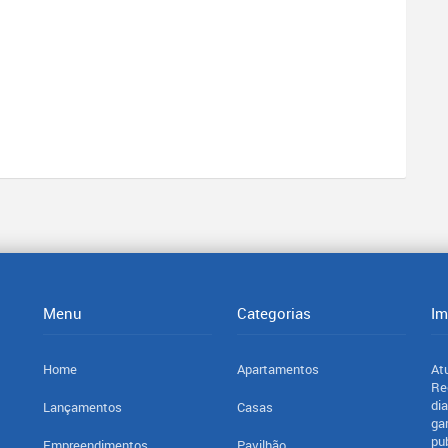
Menu
Categorias
Im
Home
Apartamentos
At
Re
di
Lançamentos
Casas
ga
pu
Empreendimentos
Pavilhão