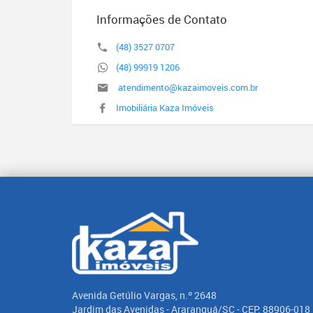
Informações de Contato
(48) 3527 0707
(48) 99919 1206
atendimento@kazaimoveis.com.br
Imobiliária Kaza Imóveis
Avenida Getúlio Vargas, n.º 2648
Jardim das Avenidas - Araranguá/SC - CEP: 88906-018