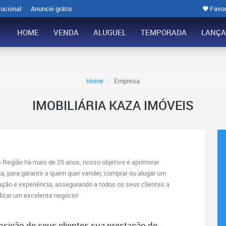
tucional
Anuncie grátis
Favor
HOME
VENDA
ALUGUEL
TEMPORADA
LANÇ
Home
Empresa
IMOBILIÁRIA KAZA IMÓVEIS
 Região há mais de 25 anos, nosso objetivo é aprimorar
ia, para garantir a quem quer vender, comprar ou alugar um
tação e experiência, assegurando a todos os seus clientes a
lizar um excelente negócio!
posição de seus clientes sua prestação de