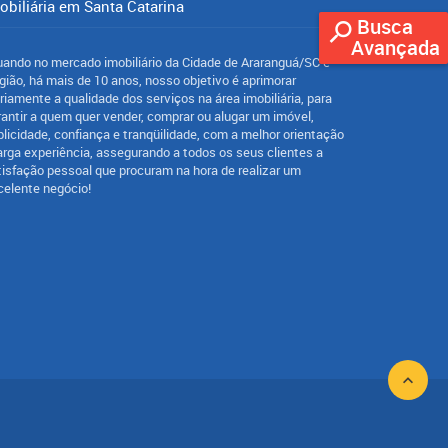
obiliária em Santa Catarina
Busca
Avançada
uando no mercado imobiliário da Cidade de Araranguá/SC e
gião, há mais de 10 anos, nosso objetivo é aprimorar
ariamente a qualidade dos serviços na área imobiliária, para
rantir a quem quer vender, comprar ou alugar um imóvel,
blicidade, confiança e tranqüilidade, com a melhor orientação
larga experiência, assegurando a todos os seus clientes a
tisfação pessoal que procuram na hora de realizar um
celente negócio!