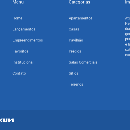
Menu
Categorias
Im
Home
Apartamentos
At
Re
di
Lançamentos
Casas
ga
pu
Empreendimentos
Pavilhão
e 
sa
Favoritos
Prédios
ex
Institucional
Salas Comerciais
Contato
Sítios
Terrenos