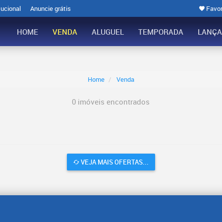
tucional
Anuncie grátis
Favor
HOME
VENDA
ALUGUEL
TEMPORADA
LANÇ
Home
Venda
0 imóveis encontrados
VEJA MAIS OFERTAS...