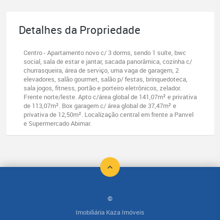
Detalhes da Propriedade
Centro - Apartamento novo c/ 3 dorms, sendo 1 suíte, bwc
social, sala de estar e jantar, sacada panorâmica, cozinha c/
churrasqueira, área de serviço, uma vaga de garagem, 2
elevadores, salão gourmet, salão p/ festas, brinquedoteca,
sala jogos, fitness, portão e porteiro eletrônicos, zelador.
Frente norte/leste. Apto c/área global de 141,07m² e privativa
de 113,07m². Box garagem c/ área global de 37,47m² e
privativa de 12,50m². Localização central em frente a Panvel
e Supermercado Abimar.
©
Imobiliária Kaza Imóveis