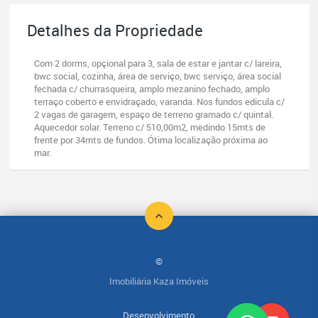
Detalhes da Propriedade
Com 2 dorms, opçional para 3, sala de estar e jantar c/ lareira,
bwc social, cozinha, área de serviço, bwc serviço, área social
fechada c/ churrasqueira, amplo mezanino fechado, amplo
terraço coberto e envidraçado, varanda. Nos fundos edicula c/
2 vagas de garagem, espaço de terreno gramado c/ quintal.
Aquecedor solar. Terreno c/ 510,00m2, medindo 15mts de
frente por 34mts de fundos. Ótima localização próxima ao
mar.
©
Imobiliária Kaza Imóveis
Desenvolvimento