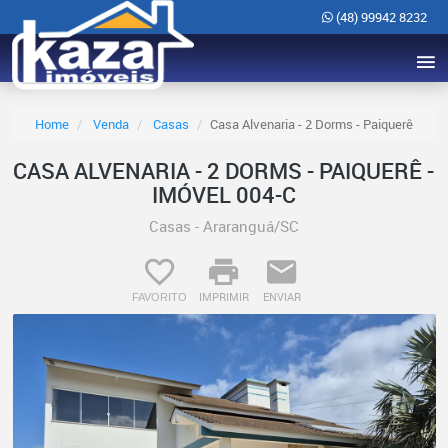
(48) 99942 8232
Home
Venda
Casas
Casa Alvenaria - 2 Dorms - Paiquerê
CASA ALVENARIA - 2 DORMS - PAIQUERÊ -
IMÓVEL 004-C
Casas - Araranguá/SC
IMPRIMIR
ENVIAR
FAVORITO